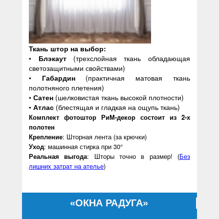
Ткань штор на выбор:
•
Блэкаут
(трехслойная ткань обладающая
светозащитными свойствами)
•
Габардин
(практичная матовая ткань
полотняного плетения)
•
Сатен
(шелковистая ткань высокой плотности)
•
Атлас
(блестящая и гладкая на ощупь ткань)
Комплект фотоштор РиМ-декор состоит из 2-х
полотен
Крепление
: Шторная лента (за крючки)
Уход
: машинная стирка при 30°
Реальная выгода
: Шторы точно в размер! (
Без
лишних затрат на ателье
)
«ОКНА РАДУГА»