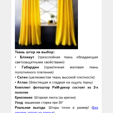
Ткань штор на выбор:
•
Блэкаут
(трехслойная ткань обладающая
светозащитными свойствами)
•
Габардин
(практичная матовая ткань
полотняного плетения)
•
Сатен
(шелковистая ткань высокой плотности)
•
Атлас
(блестящая и гладкая на ощупь ткань)
Комплект фотоштор РиМ-декор состоит из 2-х
полотен
Крепление
: Шторная лента (за крючки)
Уход
: машинная стирка при 30°
Реальная выгода
: Шторы точно в размер! (
Без
лишних затрат на ателье
)